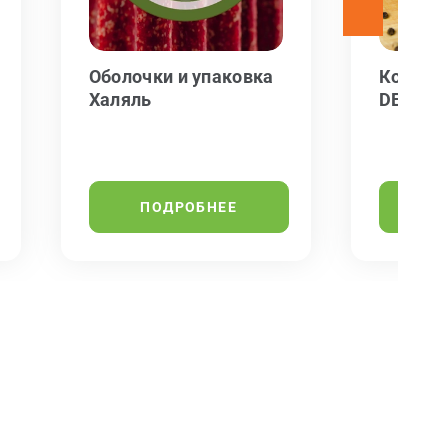
Оболочки и упаковка
Коллаг
Халяль
DEVRO 
ПОДРОБНЕЕ
П