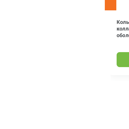
Коллагеновая
Коль
оболочка DEVRO
колл
SELECT
обол
ПОДРОБНЕЕ