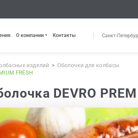
ения
О компании
Контакты
Санкт-Петербур
колбасных изделий
>
Оболочки для колбасы
EMIUM FRESH
оболочка DEVRO PRE