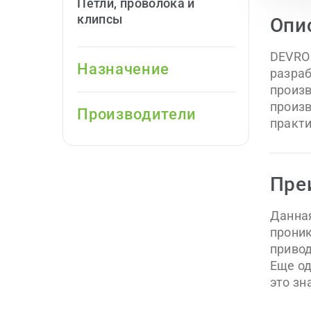
Петли, проволока и
клипсы
Опи
DEVRO 
Назначение
разра
произв
произв
Производители
практи
Пре
Данна
проник
привод
Еще од
это зн