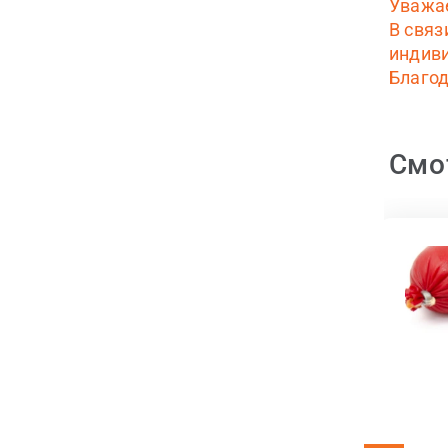
Уважа
В связ
индиви
Благод
Смо