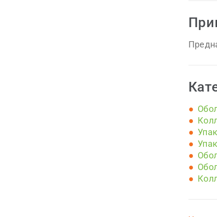
При
Предна
Кат
Обо
Кол
Упак
Упак
Обол
Обол
Колл