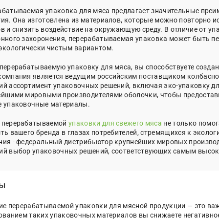
батываемая упаковка для мяса предлагает значительные преим
ия. Она изготовлена из материалов, которые можно повторно и
в и снизить воздействие на окружающую среду. В отличие от уп
нного захоронения, перерабатываемая упаковка может быть пер
 экологически чистым вариантом.
перерабатываемую упаковку для мяса, вы способствуете созда
компания является ведущим российским поставщиком колбасной
й ассортимент упаковочных решений, включая эко-упаковку для
ейшими мировыми производителями оболочки, чтобы предостав
е упаковочные материалы.
 перерабатываемой
упаковки для свежего мяса
не только помог
ть вашего бренда в глазах потребителей, стремящихся к эколо
ния - федеральный дистрибьютор крупнейших мировых производ
ий выбор упаковочных решений, соответствующих самым высок
ы
ие перерабатываемой упаковки для мясной продукции — это важ
ованием таких упаковочных материалов вы снижаете негативное