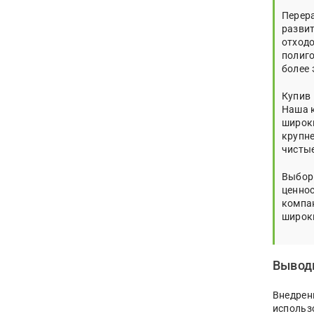
Перера
развит
отходо
полиго
более
Купив 
Наша 
широки
крупн
чисты
Выбор
ценнос
компа
широк
Вывод
Внедрен
использ