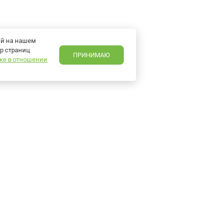
ий на нашем
р страниц
ПРИНИМАЮ
ке в отношении
en