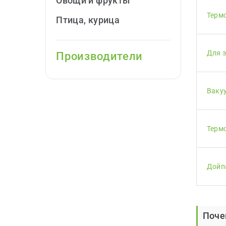
Овощи и фрукты
Терм
Птица, курица
Для 
Производители
Ваку
Терм
Дойп
Поче