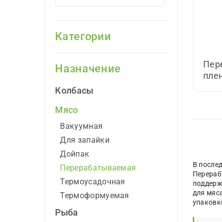
Категории
Пер
Назначение
пле
Колбасы
Мясо
Вакуумная
Для запайки
Дойпак
В после
Перерабатываемая
Перераб
Термоусадочная
поддерж
для мяс
Термоформуемая
упаковк
Рыба