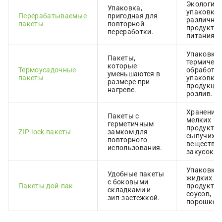
Экологич
Упаковка,
упаковка 
Перерабатываемые
пригодная для
различны
пакеты
повторной
продукто
переработки.
питания.
Упаковка 
Пакеты,
термичес
которые
Термоусадочные
обработки
уменьшаются в
пакеты
упаковка
размере при
продукции
нагреве.
розлив.
Хранение
Пакеты с
мелких
герметичным
продуктов
ZIP-lock пакеты
замком для
сыпучих
повторного
веществ,
использования.
закусок.
Упаковка
Удобные пакеты
жидких
с боковыми
Пакеты дой-пак
продуктов
складками и
соусов,
зип-застежкой.
порошков