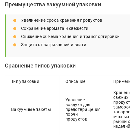
Преимущества вакуумной упаковки
Увеличение срока хранения продуктов
Сохранение аромата и свежести
Снижение объема хранения и транспортировки
Защита от загрязнений и влаги
Сравнение типов упаковки
Тип упаковки
Описание
Применен
Хранение
свежих
Удаление
продуктов
воздуха для
замороже
Вакуумные пакеты
предотвращения
товаров,
порчи
мясных и
продуктов.
рыбных
изделий.