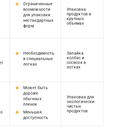
Ограниченные
возможности
Упаковка
продуктов в
для упаковки
крупных
нестандартных
объемах
форм
Необходимость
Запайка
колбас и
в специальных
сосисок в
ет
лотках
лотках
Может быть
дороже
Упаковка для
обычных
экологически
пленок
чистых
продуктов
го
Меньшая
доступность