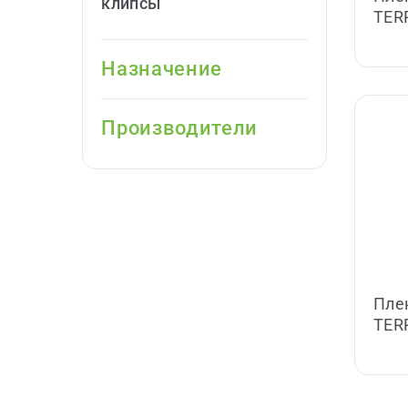
клипсы
TER
Назначение
Производители
Пле
TER