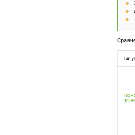
Сравн
Тип 
Терм
плен