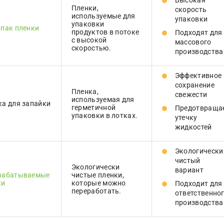
Высокая
Пленки,
скорость
используемые для
упаковки
упаковки
-пак пленки
продуктов в потоке
Подходят для
с высокой
массового
скоростью.
производства
Эффективное
сохранение
Пленка,
свежести
используемая для
ка для запайки
герметичной
Предотвраща
упаковки в лотках.
утечку
жидкостей
Экологически
чистый
Экологически
вариант
рабатываемые
чистые пленки,
ки
которые можно
Подходит для
переработать.
ответственно
производства