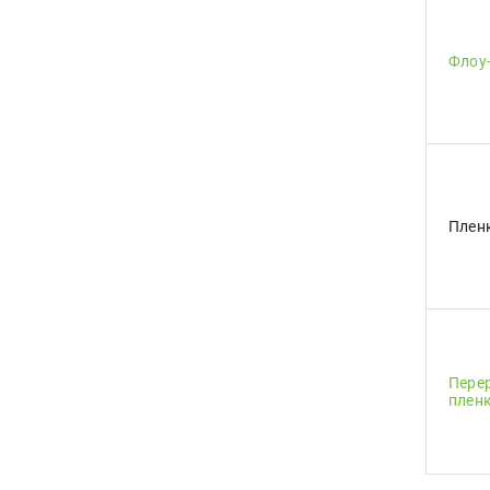
Флоу
Плен
Пере
плен