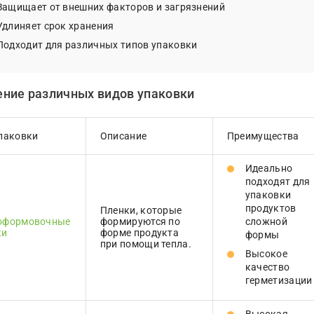
Защищает от внешних факторов и загрязнений
Удлиняет срок хранения
Подходит для различных типов упаковки
ение различных видов упаковки
упаковки
Описание
Преимущества
Идеально
подходят для
упаковки
продуктов
Пленки, которые
оформовочные
формируются по
сложной
ки
форме продукта
формы
при помощи тепла.
Высокое
качество
герметизации