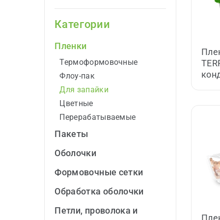
Категории
Пленки
Пле
Термоформовочные
TER
кон
Флоу-пак
Для запайки
Цветные
Перерабатываемые
Пакеты
Оболочки
Формовочные cетки
Обработка оболочки
Петли, проволока и
Пле