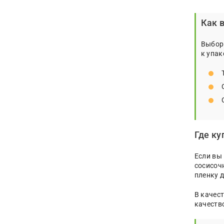
Как 
Выбор 
к упа
Где ку
Если вы
сосисоч
пленку д
В качес
качеств