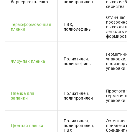
барьерная пленка
полипропилен
высокие ба
свойства
Отличная
прозрачност
Термоформовочная
ПВХ,
высокая про
пленка
полиолефины
легкость в
формирован
Герметично
Полиэтилен,
упаковки, в
Флоу-пак пленка
полиолефины
производите
упаковки
Простота за
Пленка для
Полиэтилен,
герметичнос
запайки
полипропилен
упаковки
Полиэтилен,
Эстетическа
Цветная пленка
полипропилен,
привлекател
ПВХ
брендинг уп