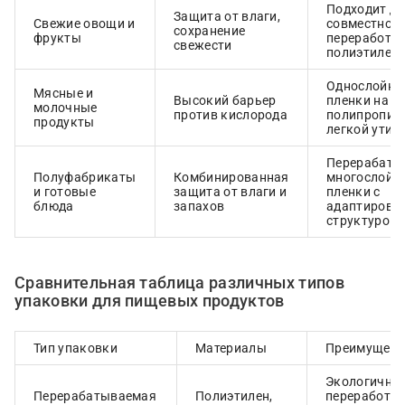
Подходит дл
Защита от влаги,
Свежие овощи и
совместной
сохранение
фрукты
переработки
свежести
полиэтилен
Однослойны
Мясные и
Высокий барьер
пленки на о
молочные
против кислорода
полипропил
продукты
легкой утил
Перерабаты
Полуфабрикаты
Комбинированная
многослойн
и готовые
защита от влаги и
пленки с
блюда
запахов
адаптирова
структурой
Сравнительная таблица различных типов
упаковки для пищевых продуктов
Тип упаковки
Материалы
Преимущест
Экологичнос
Перерабатываемая
Полиэтилен,
переработка