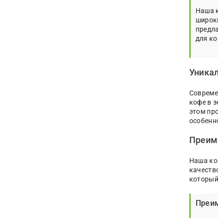
Наша 
широки
предла
для ко
Уникал
Совреме
кофе в 
этом пр
особенн
Преим
Наша ко
качеств
который
Преим