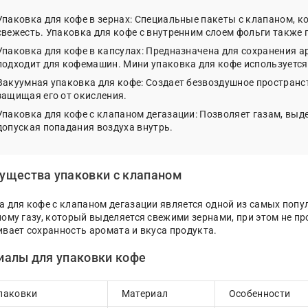
Упаковка для кофе в зернах: Специальные пакеты с клапаном, к
свежесть. Упаковка для кофе с внутренним слоем фольги также п
Упаковка для кофе в капсулах: Предназначена для сохранения а
подходит для кофемашин. Мини упаковка для кофе используется
Вакуумная упаковка для кофе: Создает безвоздушное пространст
защищая его от окисления.
Упаковка для кофе с клапаном дегазации: Позволяет газам, выд
допуская попадания воздуха внутрь.
ущества упаковки с клапаном
а для кофе с клапаном дегазации является одной из самых поп
лому газу, который выделяется свежими зернами, при этом не пр
ивает сохранность аромата и вкуса продукта.
иалы для упаковки кофе
упаковки
Материал
Особенности