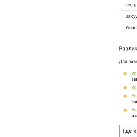
Фоль
Ваку
Упак
Разли
Для раз
Уп
за
Уп
Уп
за
Уп
и 
Где 