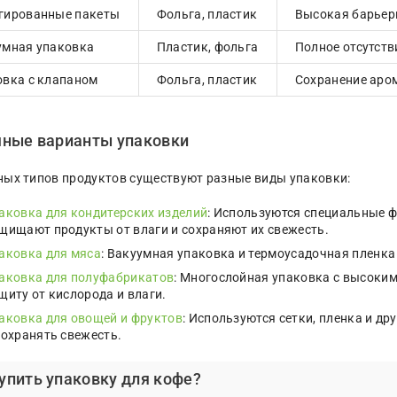
гированные пакеты
Фольга, пластик
Высокая барьерн
умная упаковка
Пластик, фольга
Полное отсутств
овка с клапаном
Фольга, пластик
Сохранение аром
чные варианты упаковки
ных типов продуктов существуют разные виды упаковки:
аковка для кондитерских изделий
: Используются специальные 
щищают продукты от влаги и сохраняют их свежесть.
аковка для мяса
: Вакуумная упаковка и термоусадочная пленка
аковка для полуфабрикатов
: Многослойная упаковка с высоки
щиту от кислорода и влаги.
аковка для овощей и фруктов
: Используются сетки, пленка и д
сохранять свежесть.
купить упаковку для кофе?