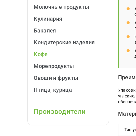
Молочные продукты
Кулинария
Бакалея
Кондитерские изделия
Кофе
Морепродукты
Преим
Овощи и фрукты
Птица, курица
Упаковк
углекис
обеспеч
Производители
Матер
Тип 