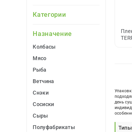
Категории
Пле
Назначение
TER
Колбасы
Мясо
Рыба
Ветчина
Упаковк
Снэки
подходя
день су
Сосиски
индивид
особенн
Сыры
Полуфабрикаты
Типы