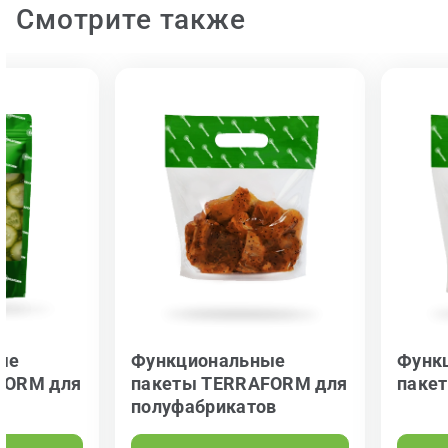
Смотрите также
ые
Функциональные
Функ
FORM для
пакеты TERRAFORM для
паке
полуфабрикатов