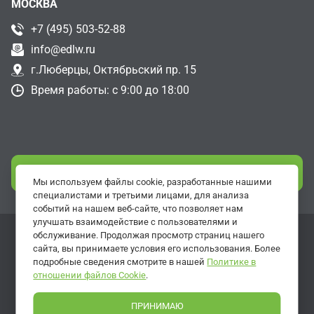
МОСКВА
+7 (495) 503-52-88
info@edlw.ru
г.Люберцы, Октябрьский пр. 15
Время работы: с 9:00 до 18:00
СВЯЗАТЬСЯ С НАМИ
Мы используем файлы cookie, разработанные нашими
специалистами и третьими лицами, для анализа
событий на нашем веб-сайте, что позволяет нам
улучшать взаимодействие с пользователями и
обслуживание. Продолжая просмотр страниц нашего
Разработка сайтов -
ArtisMedia
сайта, вы принимаете условия его использования. Более
подробные сведения смотрите в нашей
Политике в
Политика обработки персональных данных
отношении файлов Cookie
.
© 1995-2026, ООО «Эдельвейс»
ОГРН 1057810052190, ИНН 7838315731, КПП
ПРИНИМАЮ